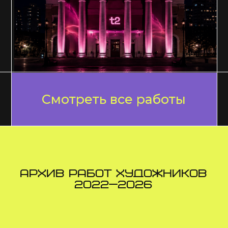
Фестиваль 2026
О фестивале
Программа
фестиваля
в Екатеринбурге
Работы художников
Контекст
Архив работ
Команда
Наши проекты
Школа волонтеров
Мастерские
Руководитель проекта