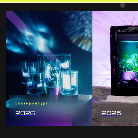
Сероштанова Наталья
seroshtanova_nu@eaca.ru
+7 982 65 13 819
Екатеринбург
2026
2025