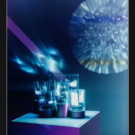
Иван Ганин, Нина Маловичко
Монолиты
T2 x Dreamlaser
Видеопроекция на фасаде здания
Концертного зала «Родина»