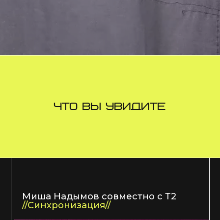
LUKÚTA (Анастасия Лукута
и Евгений Лукута)
Капсулы времени. Элемент
инсталляции