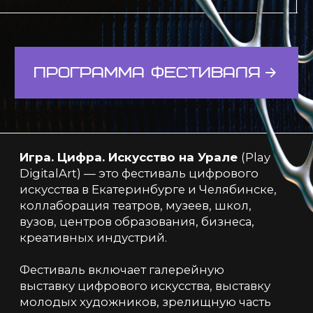
Игра. Цифра. Искусство на Урале
(Play
DigitalArt) — это фестиваль цифрового
искусства в Екатеринбурге и Челябинске,
коллаборация театров, музеев, школ,
вузов, центров образования, бизнеса,
креативных индустрий.
Фестиваль включает галерейную
выставку цифрового искусства, выставку
молодых художников, зрелищную часть
в городском пространстве, лекции
и мастер-классы.
Тема Фестиваля
Время//пространство
Художникам предлагается с помощью
цифровых технологий рассказать о том, как
человек воспринимает время
и пространство — в прошлом, настоящем
и будущем.
Подробнее